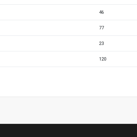
46
77
23
120