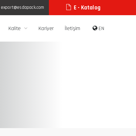
E - Katalog
:
export@esdapack.com
Kalite
Kariyer
İletişim
EN