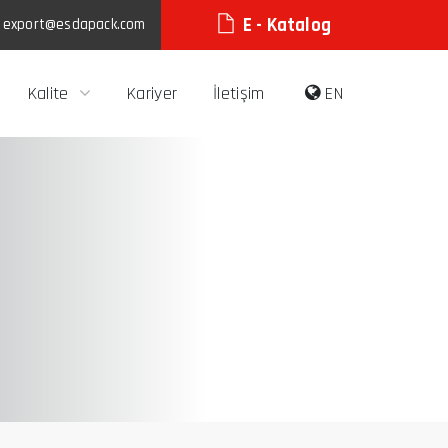
E - Katalog
:
export@esdapack.com
Kalite
Kariyer
İletişim
EN